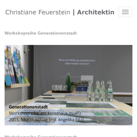
Toggl
naviga
Workshopreihe Generationenstadt
Workshopreihe Generationenstadt